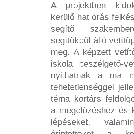
A projektben kidolg
kerülő hat órás felké
segítő szakembe
segítőkből álló vetítő
meg. A képzett vetítő
iskolai beszélgető-ve
nyithatnak a ma m
tehetetlenséggel jell
téma kortárs feldolgo
a megelőzéshez és 
lépéseket, valam
érintetteket a kon