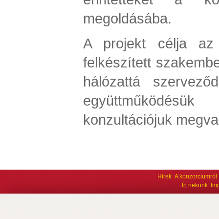
megoldásába.
A projekt célja az
felkészített szakembe
hálózattá szerveződ
együttműködé
konzultációjuk megva
Hírek
A konzorciumról
Írj nekünk
Im