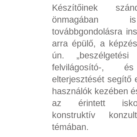
Készítőinek szá
önmagában is 
továbbgondolásra insp
arra épülő, a képzés
ún. „beszélgetési
felvilágosító-,
elterjesztését segítő
használók kezében és
az érintett isko
konstruktív konzu
témában.