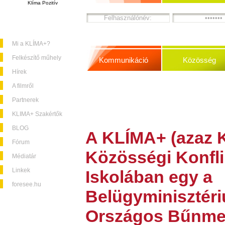
Klíma Pozitív
Mi a KLÍMA+?
Felkészítő műhely
Kommunikáció
Közösség
Hírek
A filmről
Partnerek
KLIMA+ Szakértők
BLOG
A
KLÍMA+
(azaz K
Fórum
Közösségi Konfli
Médiatár
Linkek
Iskolában
egy a
foresee.hu
Belügyminisztéri
Országos Bűnme