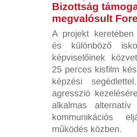
Bizottság támoga
megvalósult Fore
A projekt keretében
és különböző isko
képviselőinek közve
25 perces kisfilm ké
képzési segédlette
agresszió kezelésére
alkalmas alternatív 
kommunikációs el
működés közben.