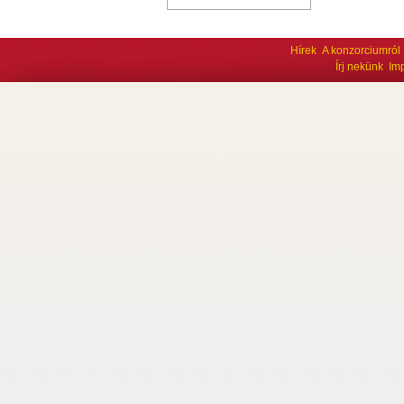
Hírek
A konzorciumról
Írj nekünk
Im