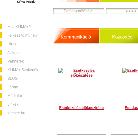
Klíma Pozitív
Mi a KLÍMA+?
Felkészítő műhely
Kommunikáció
Közösség
Hírek
A filmről
Partnerek
KLIMA+ Szakértők
BLOG
Fórum
Médiatár
Linkek
Esetkezelés előkészítése
Esetke
foresee.hu