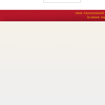
Hírek
A konzorciumról
Írj nekünk
Im