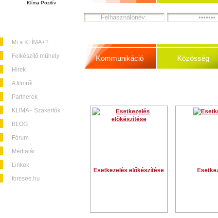
Klíma Pozitív
Mi a KLÍMA+?
Felkészítő műhely
Kommunikáció
Közösség
Hírek
A filmről
Partnerek
KLIMA+ Szakértők
BLOG
Fórum
Médiatár
Linkek
Esetkezelés előkészítése
Esetke
foresee.hu