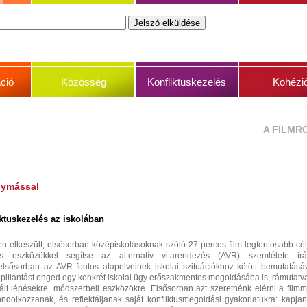
ció
Közösség
Konfliktuskezelés
Kohézi
A FILMR
gymással
ktuskezelés az iskolában
n elkészült, elsősorban középiskolásoknak szóló 27 perces film legfontosabb cél
is eszközökkel segítse az alternatív vitarendezés (AVR) szemlélete irá
 elsősorban az AVR fontos alapelveinek iskolai szituációkhoz kötött bemutatásá
bepillantást enged egy konkrét iskolai ügy erőszakmentes megoldásába is, rámutatv
lt lépésekre, módszerbeli eszközökre. Elsősorban azt szeretnénk elérni a filmm
dolkozzanak, és reflektáljanak saját konfliktusmegoldási gyakorlatukra: kapja