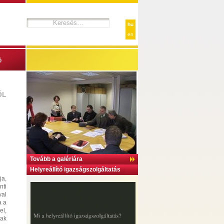
hu
en
ó
ŐL
Tovább a galériára
Helyreállító igazságszolgáltatás
ja,
nti
val
a a
el,
nak