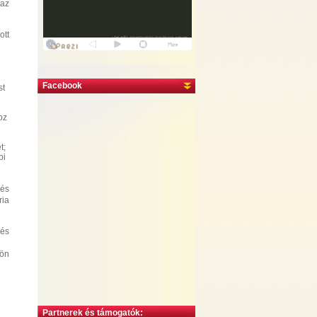
 az
ott
Facebook
st
oz
t;
bi
 és
ria
 és
jön
Partnerek és támogatók: