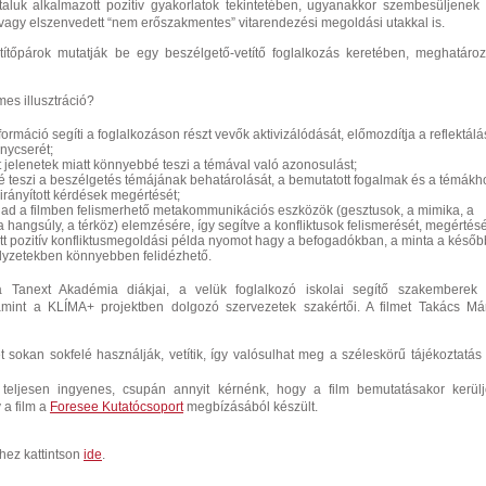
taluk alkalmazott pozitív gyakorlatok tekintetében, ugyanakkor szembesüljenek
t vagy elszenvedett “nem erőszakmentes” vitarendezési megoldási utakkal is.
etítőpárok mutatják be egy beszélgető-vetítő foglalkozás keretében, meghatároz
mes illusztráció?
nformáció segíti a foglalkozáson részt vevők aktivizálódását, előmozdítja a reflektálá
nycserét;
 jelenetek miatt könnyebbé teszi a témával való azonosulást;
 teszi a beszélgetés témájának behatárolását, a bemutatott fogalmak és a témákh
irányított kérdések megértését;
 ad a filmben felismerhető metakommunikációs eszközök (
gesztusok, a mimika, a
a hangsúly, a térköz) elemzésére, így segítve a konfliktusok felismerését, megértésé
ott pozitív konfliktusmegoldási példa nyomot hagy a befogadókban, a minta a későb
elyzetekben könnyebben felidézhető.
a Tanext Akadémia diákjai, a velük foglalkozó iskolai segítő szakemberek
mint a KLÍMA+ projektben dolgozó szervezetek szakértői. A filmet Takács Má
t sokan sokfelé használják, vetítik, így valósulhat meg a széleskörű tájékoztatás
teljesen ingyenes, csupán annyit kérnénk, hogy a film bemutatásakor kerül
 a film a
Foresee Kutatócsoport
megbízásából készült.
hez kattintson
ide
.