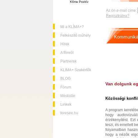
Klíma Pozitív
Az ön e-mail címe:
Regisztrálna?
Mi a KLÍMA+?
Felkészítő műhely
Kommuniká
Hírek
A filmről
Partnerek
KLIMA+ Szakértők
BLOG
Van dolgunk e
Fórum
Médiatár
Közösségi konfli
Linkek
A program keretébe
foresee.hu
hogy audiovizuál
érzékenyítést. Ezt
teszi, és emellett 
folyamatban haszná
hogy a nézők elgon