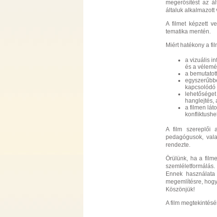
megerősítést az ál
általuk alkalmazot
A filmet képzett v
tematika mentén.
Miért hatékony a fil
a vizuális i
és a vélemé
a bemutatott
egyszerűbbé
kapcsolódó 
lehetőséget
hanglejtés, 
a filmen lát
konfliktush
A film szereplői 
pedagógusok, vala
rendezte.
Örülünk, ha a filme
szemléletformálás.
Ennek használata 
megemlítésre, hogy
Köszönjük!
A film megtekintésé