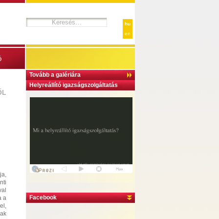
hu
en
ó
Tovább a galériára
Helyreállító igazságszolgáltatás
ŐL
ja,
nti
val
Facebook
a a
el,
nak