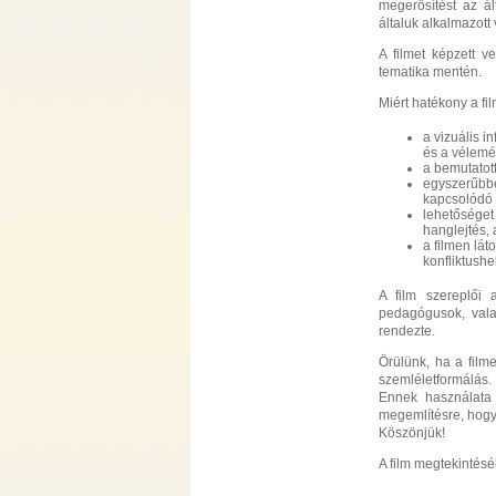
megerősítést az ál
általuk alkalmazot
A filmet képzett v
tematika mentén.
Miért hatékony a fil
a vizuális i
és a vélemé
a bemutatott
egyszerűbbé
kapcsolódó 
lehetőséget
hanglejtés, 
a filmen lát
konfliktush
A film szereplői 
pedagógusok, vala
rendezte.
Örülünk, ha a filme
szemléletformálás.
Ennek használata 
megemlítésre, hogy
Köszönjük!
A film megtekintésé