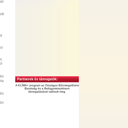
 az
ott
st
oz
t;
bi
 és
Partnerek és támogatók:
ria
A KLÍMA+ program az Országos Bűnmegelőzési
Bizottság és a Belügyminisztérium
támogatásával valósult meg.
 és
jön