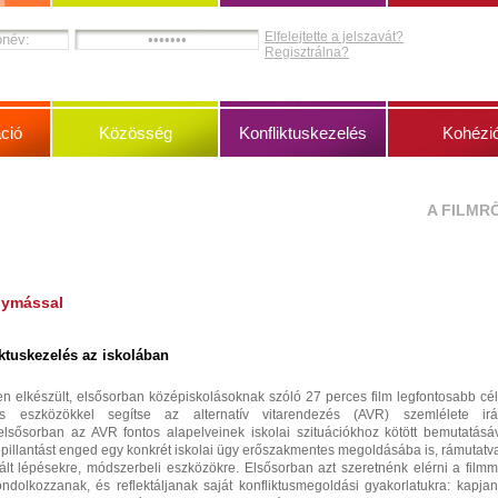
Elfelejtette a jelszavát?
Regisztrálna?
ció
Közösség
Konfliktuskezelés
Kohézi
A FILMR
gymással
ktuskezelés az iskolában
n elkészült, elsősorban középiskolásoknak szóló 27 perces film legfontosabb cél
is eszközökkel segítse az alternatív vitarendezés (AVR) szemlélete irá
 elsősorban az AVR fontos alapelveinek iskolai szituációkhoz kötött bemutatásá
bepillantást enged egy konkrét iskolai ügy erőszakmentes megoldásába is, rámutatv
lt lépésekre, módszerbeli eszközökre. Elsősorban azt szeretnénk elérni a filmm
dolkozzanak, és reflektáljanak saját konfliktusmegoldási gyakorlatukra: kapja