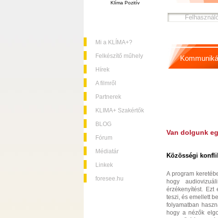
Klíma Pozitív
Mi a KLÍMA+?
Felkészítő műhely
Kommuniká
Hírek
A filmről
Partnerek
KLIMA+ Szakértők
BLOG
Van dolgunk e
Fórum
Médiatár
Közösségi konfli
Linkek
A program keretébe
foresee.hu
hogy audiovizuál
érzékenyítést. Ezt
teszi, és emellett 
folyamatban haszná
hogy a nézők elgon