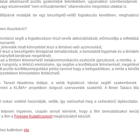
taluk alkalmazott pozitív gyakorlatok tekintetében, ugyanakkor szembesüljenek
t vagy elszenvedett “nem erőszakmentes” vitarendezési megoldási utakkal is.
etítőpárok mutatják be egy beszélgető-vetítő foglalkozás keretében, meghatároz
mes illusztráció?
nformáció segíti a foglalkozáson részt vevők aktivizálódását, előmozdítja a reflektálá
nycserét;
 jelenetek miatt könnyebbé teszi a témával való azonosulást;
 teszi a beszélgetés témájának behatárolását, a bemutatott fogalmak és a témákh
irányított kérdések megértését;
 ad a filmben felismerhető metakommunikációs eszközök (
gesztusok, a mimika, a
a hangsúly, a térköz) elemzésére, így segítve a konfliktusok felismerését, megértésé
ott pozitív konfliktusmegoldási példa nyomot hagy a befogadókban, a minta a későb
elyzetekben könnyebben felidézhető.
a Tanext Akadémia diákjai, a velük foglalkozó iskolai segítő szakemberek
mint a KLÍMA+ projektben dolgozó szervezetek szakértői. A filmet Takács Má
t sokan sokfelé használják, vetítik, így valósulhat meg a széleskörű tájékoztatás
teljesen ingyenes, csupán annyit kérnénk, hogy a film bemutatásakor kerül
 a film a
Foresee Kutatócsoport
megbízásából készült.
hez kattintson
ide
.