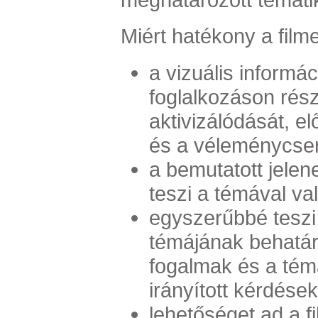
Miért hatékony a filme
a vizuális informác
foglalkozáson rés
aktivizálódását, el
és a véleménycser
a bemutatott jele
teszi a témával va
egyszerűbbé teszi
témájának behatár
fogalmak és a té
irányított kérdése
lehetőséget ad a f