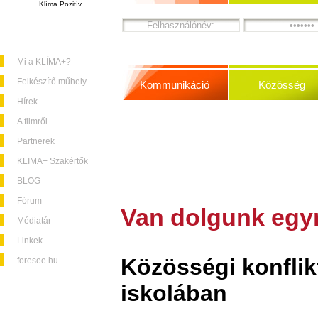
Klíma Pozitív
Mi a KLÍMA+?
Felkészítő műhely
Kommunikáció
Közösség
Hírek
A filmről
Partnerek
KLIMA+ Szakértők
BLOG
Fórum
Van dolgunk egy
Médiatár
Linkek
Közösségi konflik
foresee.hu
iskolában