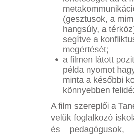
metakommunikáci
(
gesztusok, a mimi
hangsúly, a térköz
segítve a konfliktu
megértését;
a filmen látott poz
példa nyomot hag
minta a későbbi ko
könnyebben felidé
A film szereplői a Tan
velük foglalkozó isko
és pedagógusok, 