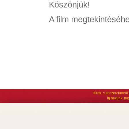
Köszönjük!
A film megtekintéséhe
Hírek
A konzorciumról
Írj nekünk
Im