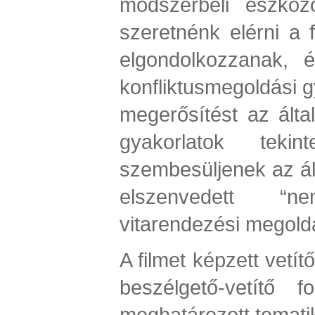
módszerbeli eszköz
szeretnénk elérni a 
elgondolkozzanak, és
konfliktusmegoldási g
megerősítést az által
gyakorlatok tekin
szembesüljenek az ál
elszenvedett “n
vitarendezési megoldá
A filmet képzett vetí
beszélgető-vetítő f
meghatározott temati