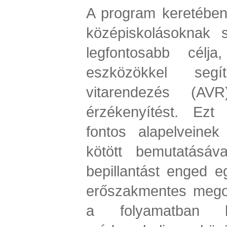
A program keretében 
középiskolásoknak 
legfontosabb célja
eszközökkel segí
vitarendezés (AVR
érzékenyítést. Ez
fontos alapelveinek 
kötött bemutatásáva
bepillantást enged e
erőszakmentes megol
a folyamatban ha