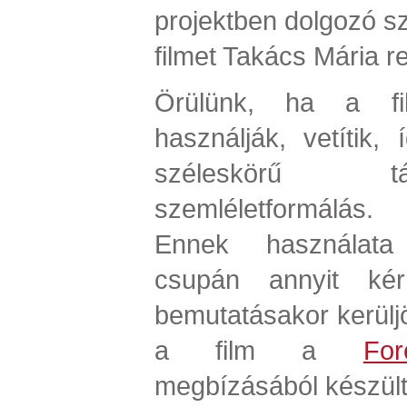
projektben dolgozó sz
filmet Takács Mária r
Örülünk, ha a fi
használják, vetítik,
széleskörű t
szemléletformálás.
Ennek használata 
csupán annyit ké
bemutatásakor kerülj
a film a
For
megbízásából készült