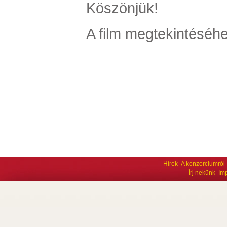
Köszönjük!
A film megtekintéséhe
Hírek
A konzorciumról
Írj nekünk
Im