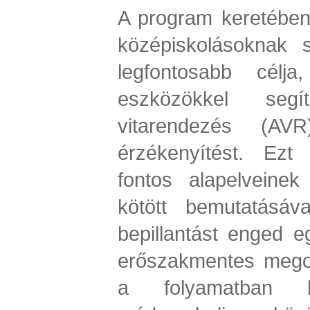
A program keretében 
középiskolásoknak 
legfontosabb célja
eszközökkel segí
vitarendezés (AVR
érzékenyítést. Ez
fontos alapelveinek 
kötött bemutatásáva
bepillantást enged e
erőszakmentes megol
a folyamatban ha