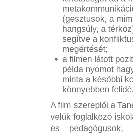
metakommunikáci
(
gesztusok, a mimi
hangsúly, a térköz
segítve a konfliktu
megértését;
a filmen látott poz
példa nyomot hag
minta a későbbi ko
könnyebben felidé
A film szereplői a Tan
velük foglalkozó isko
és pedagógusok, 