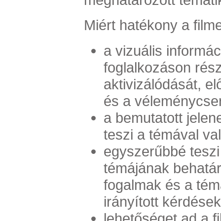
Miért hatékony a filme
a vizuális informác
foglalkozáson rés
aktivizálódását, el
és a véleménycser
a bemutatott jele
teszi a témával va
egyszerűbbé teszi
témájának behatár
fogalmak és a té
irányított kérdése
lehetőséget ad a f