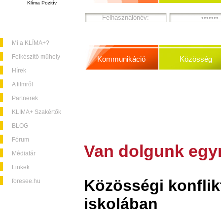
Klíma Pozitív
Mi a KLÍMA+?
Felkészítő műhely
Kommunikáció
Közösség
Hírek
A filmről
Partnerek
KLIMA+ Szakértők
BLOG
Fórum
Van dolgunk egy
Médiatár
Linkek
Közösségi konflik
foresee.hu
iskolában