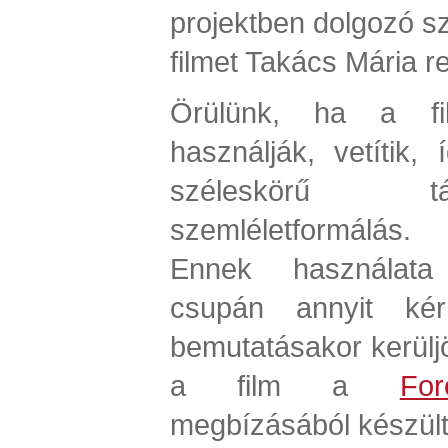
projektben dolgozó sz
filmet Takács Mária r
Örülünk, ha a fi
használják, vetítik,
széleskörű t
szemléletformálás.
Ennek használata 
csupán annyit ké
bemutatásakor kerülj
a film a
For
megbízásából készült