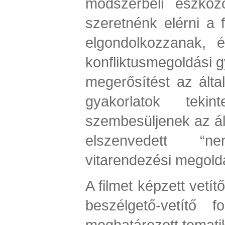
módszerbeli eszköz
szeretnénk elérni a 
elgondolkozzanak, és
konfliktusmegoldási g
megerősítést az által
gyakorlatok tekin
szembesüljenek az ál
elszenvedett “n
vitarendezési megoldá
A filmet képzett vetí
beszélgető-vetítő f
meghatározott temati