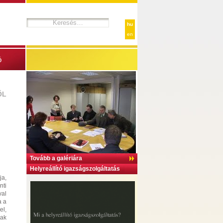
hu
en
ó
ŐL
Tovább a galériára
Helyreállító igazságszolgáltatás
ja,
nti
val
a a
el,
nak