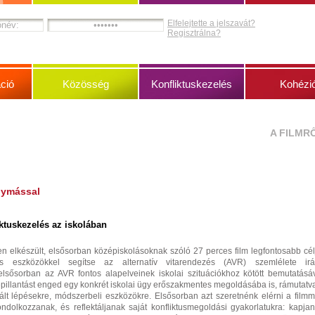
Elfelejtette a jelszavát?
Regisztrálna?
ció
Közösség
Konfliktuskezelés
Kohézi
A FILMR
gymással
ktuskezelés az iskolában
n elkészült, elsősorban középiskolásoknak szóló 27 perces film legfontosabb cél
is eszközökkel segítse az alternatív vitarendezés (AVR) szemlélete irá
 elsősorban az AVR fontos alapelveinek iskolai szituációkhoz kötött bemutatásá
bepillantást enged egy konkrét iskolai ügy erőszakmentes megoldásába is, rámutatv
lt lépésekre, módszerbeli eszközökre. Elsősorban azt szeretnénk elérni a filmm
dolkozzanak, és reflektáljanak saját konfliktusmegoldási gyakorlatukra: kapja