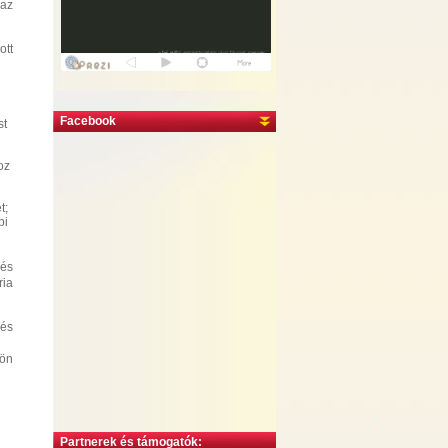
 az
ott
Facebook
st
oz
t;
bi
 és
ria
 és
jön
Partnerek és támogatók: