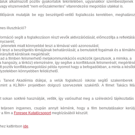
taluk alkalmazott pozitív gyakorlatok tekintetében, ugyanakkor szembesüljenek
t vagy elszenvedett “nem erőszakmentes” vitarendezési megoldási utakkal is.
etítőpárok mutatják be egy beszélgető-vetítő foglalkozás keretében, meghatároz
mes illusztráció?
nformáció segíti a foglalkozáson részt vevők aktivizálódását, előmozdítja a reflektálá
nycserét;
 jelenetek miatt könnyebbé teszi a témával való azonosulást;
 teszi a beszélgetés témájának behatárolását, a bemutatott fogalmak és a témákh
irányított kérdések megértését;
 ad a filmben felismerhető metakommunikációs eszközök (
gesztusok, a mimika, a
a hangsúly, a térköz) elemzésére, így segítve a konfliktusok felismerését, megértésé
ott pozitív konfliktusmegoldási példa nyomot hagy a befogadókban, a minta a későb
elyzetekben könnyebben felidézhető.
a Tanext Akadémia diákjai, a velük foglalkozó iskolai segítő szakemberek
mint a KLÍMA+ projektben dolgozó szervezetek szakértői. A filmet Takács Má
t sokan sokfelé használják, vetítik, így valósulhat meg a széleskörű tájékoztatás
teljesen ingyenes, csupán annyit kérnénk, hogy a film bemutatásakor kerül
 a film a
Foresee Kutatócsoport
megbízásából készült.
hez kattintson
ide
.