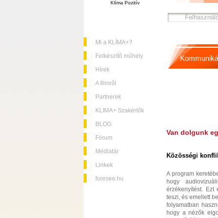
Klíma Pozitív
Mi a KLÍMA+?
Felkészítő műhely
Kommuniká
Hírek
A filmről
Partnerek
KLIMA+ Szakértők
BLOG
Van dolgunk e
Fórum
Médiatár
Közösségi konfli
Linkek
A program keretébe
foresee.hu
hogy audiovizuál
érzékenyítést. Ezt
teszi, és emellett 
folyamatban haszná
hogy a nézők elgon