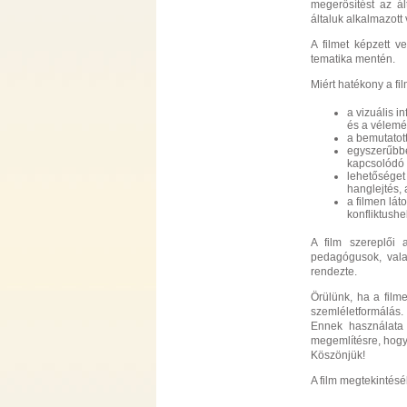
megerősítést az ál
általuk alkalmazot
A filmet képzett v
tematika mentén.
Miért hatékony a fil
a vizuális i
és a vélemé
a bemutatott
egyszerűbbé
kapcsolódó 
lehetőséget
hanglejtés, 
a filmen lát
konfliktush
A film szereplői 
pedagógusok, vala
rendezte.
Örülünk, ha a filme
szemléletformálás.
Ennek használata 
megemlítésre, hogy
Köszönjük!
A film megtekintésé