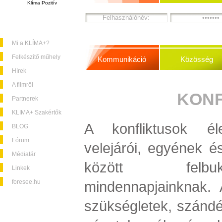
Klíma Pozitív
Mi a KLÍMA+?
Felkészítő műhely
Kommunikáció
Közösség
Hírek
A filmről
KONF
Partnerek
KLIMA+ Szakértők
A konfliktusok éle
BLOG
Fórum
velejárói, egyének é
Médiatár
között felbu
Linkek
foresee.hu
mindennapjainknak. 
szükségletek, szándé