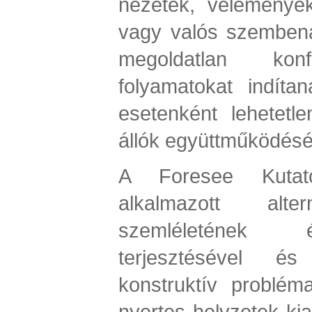
nézetek, vélemények
vagy valós szembená
megoldatlan konfl
folyamatokat indíta
esetenként lehetet
állók együttműködését
A Foresee Kutató
alkalmazott alter
szemléletének 
terjesztésével é
konstruktív problém
nyertes helyzetek kia