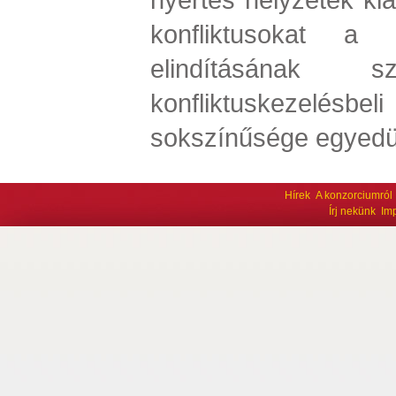
konfliktusokat a 
elindításának szo
konfliktuskezelé
sokszínűsége egyedül
Hírek
A konzorciumról
Írj nekünk
Im