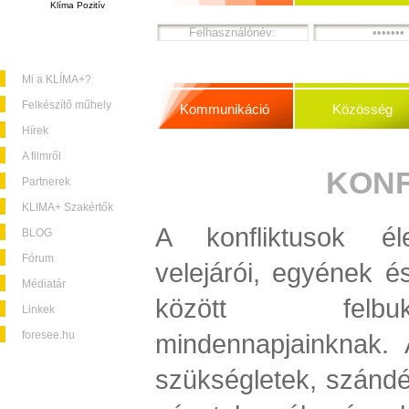
Klíma Pozitív
Mi a KLÍMA+?
Felkészítő műhely
Kommunikáció
Közösség
Hírek
A filmről
KONF
Partnerek
KLIMA+ Szakértők
A konfliktusok éle
BLOG
Fórum
velejárói, egyének é
Médiatár
között felbu
Linkek
foresee.hu
mindennapjainknak. 
szükségletek, szándé