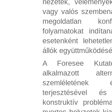
nézetek, vélemények
vagy valós szembená
megoldatlan konfl
folyamatokat indíta
esetenként lehetet
állók együttműködését
A Foresee Kutató
alkalmazott alter
szemléletének 
terjesztésével é
konstruktív problém
nyertes helyzetek kia