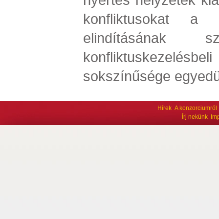
konfliktusokat a 
elindításának szo
konfliktuskezelé
sokszínűsége egyedül
Hírek
A konzorciumról
Írj nekünk
Im