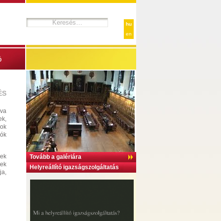
hu
en
ó
ÉS
nva
ek,
sok
lók
nek
Tovább a galériára
tek
Helyreállító igazságszolgáltatás
ja,