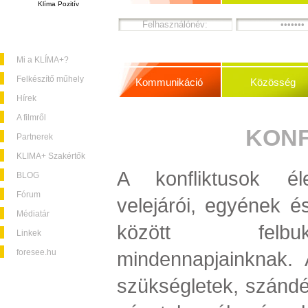
Klíma Pozitív
Mi a KLÍMA+?
Felkészítő műhely
Kommunikáció
Közösség
Hírek
A filmről
KONF
Partnerek
KLIMA+ Szakértők
A konfliktusok éle
BLOG
Fórum
velejárói, egyének é
Médiatár
között felbu
Linkek
foresee.hu
mindennapjainknak. 
szükségletek, szándé