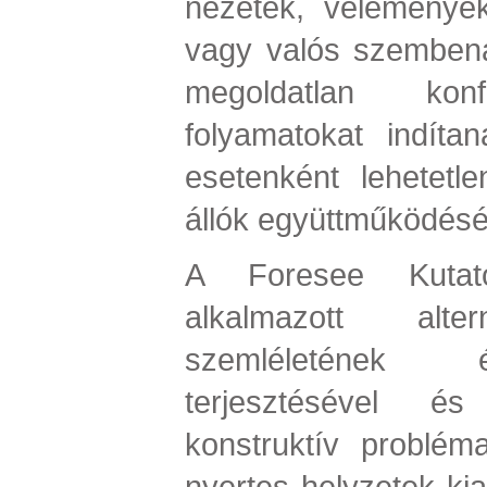
nézetek, vélemények
vagy valós szembená
megoldatlan konfl
folyamatokat indíta
esetenként lehetet
állók együttműködését
A Foresee Kutató
alkalmazott alter
szemléletének 
terjesztésével é
konstruktív problém
nyertes helyzetek kia