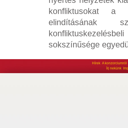
konfliktusokat a 
elindításának szo
konfliktuskezelé
sokszínűsége egyedül
Hírek
A konzorciumról
Írj nekünk
Im