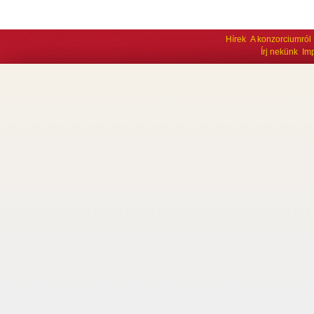
Hírek
A konzorciumról
Írj nekünk
Im