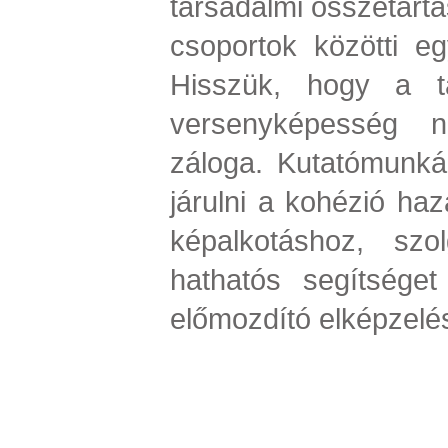
társadalmi összetartá
csoportok közötti eg
Hisszük, hogy a t
versenyképesség n
záloga. Kutatómunká
járulni a kohézió haza
képalkotáshoz, szol
hathatós segítséget
előmozdító elképzelé