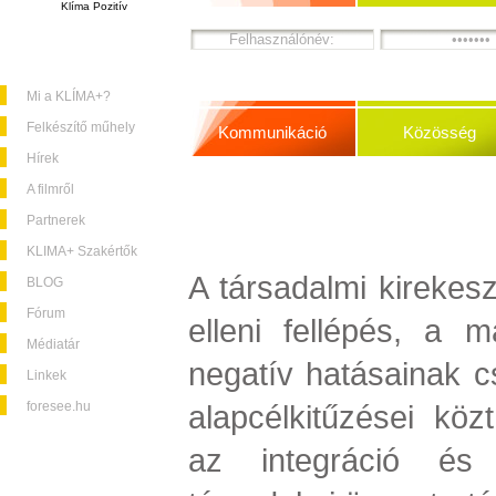
Klíma Pozitív
Mi a KLÍMA+?
Felkészítő műhely
Kommunikáció
Közösség
Hírek
A filmről
Partnerek
KLIMA+ Szakértők
A társadalmi kirekesz
BLOG
Fórum
elleni fellépés, a m
Médiatár
negatív hatásainak 
Linkek
foresee.hu
alapcélkitűzései köz
az integráció és 