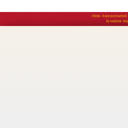
Hírek
A konzorciumról
Írj nekünk
Im