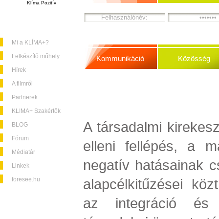
Klíma Pozitív
Mi a KLÍMA+?
Felkészítő műhely
Kommunikáció
Közösség
Hírek
A filmről
Partnerek
KLIMA+ Szakértők
A társadalmi kirekesz
BLOG
Fórum
elleni fellépés, a m
Médiatár
negatív hatásainak 
Linkek
foresee.hu
alapcélkitűzései köz
az integráció és 