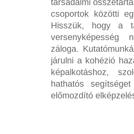
társadalmi összetartá
csoportok közötti eg
Hisszük, hogy a t
versenyképesség n
záloga. Kutatómunká
járulni a kohézió haza
képalkotáshoz, szol
hathatós segítséget
előmozdító elképzelé