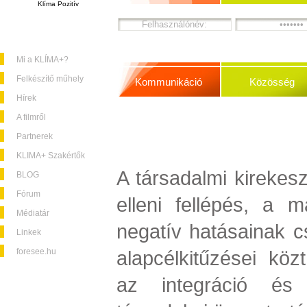
Klíma Pozitív
Mi a KLÍMA+?
Felkészítő műhely
Kommunikáció
Közösség
Hírek
A filmről
Partnerek
KLIMA+ Szakértők
A társadalmi kirekesz
BLOG
Fórum
elleni fellépés, a m
Médiatár
negatív hatásainak 
Linkek
foresee.hu
alapcélkitűzései köz
az integráció és 