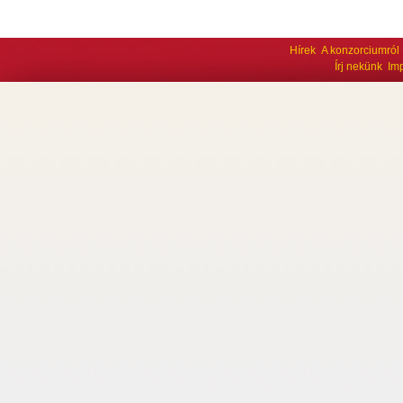
Hírek
A konzorciumról
Írj nekünk
Im