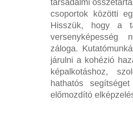
társadalmi összetartá
csoportok közötti eg
Hisszük, hogy a t
versenyképesség n
záloga. Kutatómunká
járulni a kohézió haza
képalkotáshoz, szol
hathatós segítséget
előmozdító elképzelé