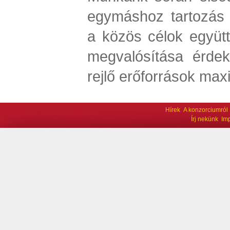
egymáshoz tartozás 
a közös célok együtt
megvalósítása érde
rejlő erőforrások max
Hírek
A konzorciumról
Írj nekünk
Im