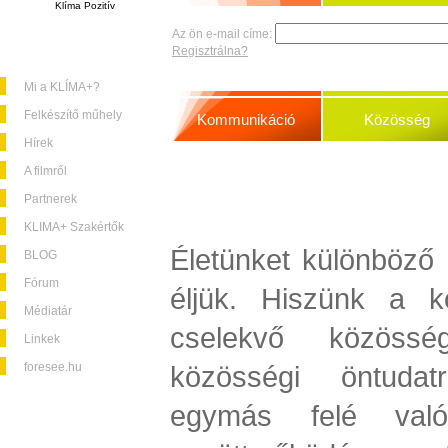
Klíma Pozitív
Az ön e-mail címe:
Regisztrálna?
Mi a KLÍMA+?
Felkészítő műhely
Kommunikáció
Közösség
Hírek
A filmről
Partnerek
KLIMA+ Szakértők
Életünket különböző 
BLOG
Fórum
éljük. Hiszünk a k
Médiatár
cselekvő közössé
Linkek
foresee.hu
közösségi öntuda
egymás felé való