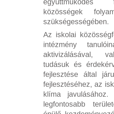
együttműködés 
közösségek folyam
szükségességében.
Az iskolai közösségf
intézmény tanulói
aktivizálásával, va
tudásuk és érdekér
fejlesztése által j
fejlesztéséhez, az isk
klíma javulásához. 
legfontosabb terüle
épülő kezdeményezés