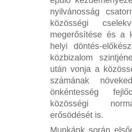
nyilvánosság csator
közösségi cselekv
megerősítése és a 
helyi döntés-előkész
közbizalom szintjé
után vonja a közös
számának növeked
önkéntesség fejl
közösségi normá
erősödését is.
Munkánk során elsőd