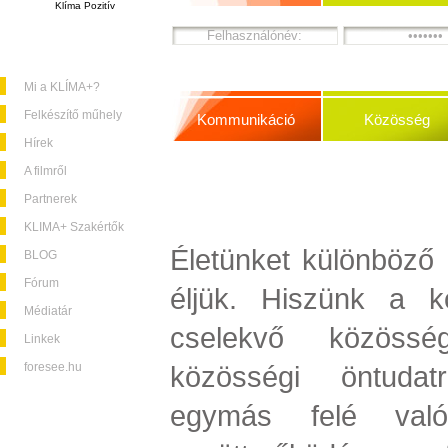
Klíma Pozitív
Mi a KLÍMA+?
Felkészítő műhely
Kommunikáció
Közösség
Hírek
A filmről
Partnerek
KLIMA+ Szakértők
Életünket különböző 
BLOG
Fórum
éljük. Hiszünk a k
Médiatár
cselekvő közössé
Linkek
foresee.hu
közösségi öntuda
egymás felé való