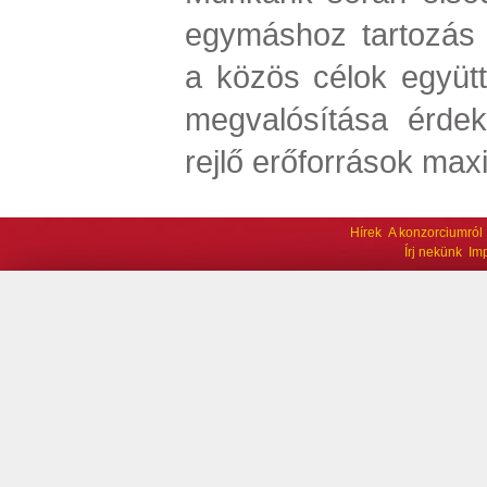
egymáshoz tartozás 
a közös célok együtt
megvalósítása érde
rejlő erőforrások max
Hírek
A konzorciumról
Írj nekünk
Im