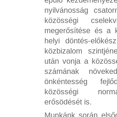
nyilvánosság csator
közösségi cselekv
megerősítése és a 
helyi döntés-előkész
közbizalom szintjé
után vonja a közös
számának növeked
önkéntesség fejl
közösségi normá
erősödését is.
Munkánk során elsőd