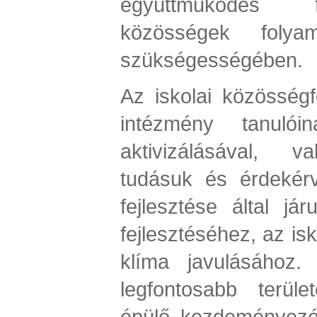
együttműködés 
közösségek folyam
szükségességében.
Az iskolai közösségf
intézmény tanulói
aktivizálásával, va
tudásuk és érdekér
fejlesztése által j
fejlesztéséhez, az isk
klíma javulásához. 
legfontosabb terüle
épülő kezdeményezés