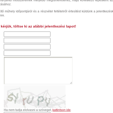
íma-javító módszereinek mélyebb megismeréséhez, majd következő lépésként a
zásához.
ítő műhely időpontjáról és a részvétel feltételiről értesítést küldünk a jelentkezés
mre.
érjük, töltse ki az alábbi jelentkezési lapot!
Ha nem tudja elolvasni a szöveget,
kattintson ide
.