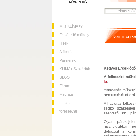
Klíma Pozitív
Mi a KLÍMA+?
Felkészítő műhely
Kommuniká
Hírek
A filmről
Partnerek
Kedves Érdeklődő
KLIMA+ Szakértők
A felkészítő műhe
BLOG
le
.
Fórum
Akkreditált műhel
Médiatár
bemutatását kísérő
Linkek
A hat órás felkészí
segítő szakember 
foresee.hu
szervező...stb.), pá
Olyan párok jelent
hisznek abban, hog
dolgozóit a kons