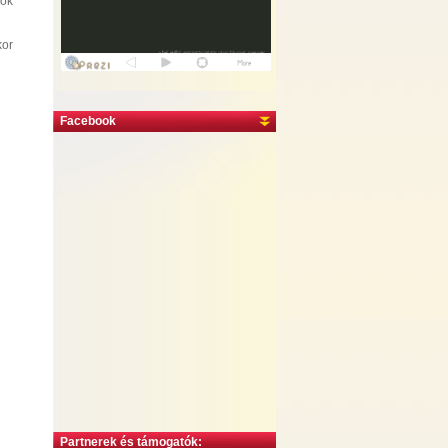
zok
kor
Facebook
Partnerek és támogatók: