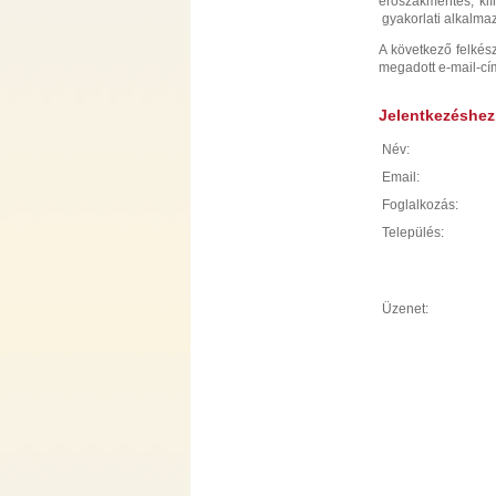
erőszakmentes, kl
gyakorlati alkalma
A következő felkész
megadott e-mail-cí
Jelentkezéshez k
Név:
Email:
Foglalkozás:
Település:
Üzenet: