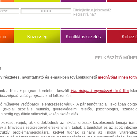
Elfelejtette a jelszavát?
Regisztrálna?
ció
Közösség
Konfliktuskezelés
Kohézi
FELKÉSZÍTŐ MŰHE
!
ly részletes, nyomtatható és e-mail-ben továbbküldhető
meghívóját innen tölth
yünk a Klíma+ program keretében készült
Van dolgunk egymással
című film
isko
beszélgető-vetítő programra
ad felkészítést.
tő műhelyre vetítőpárok jelentkezését várjuk. A pár felnőtt tagja iskolában dolg
(iskolai szociális munkás, gyerekvédelmi felelős, pszichológus, szabadi
rja pedig egy általa választott, középiskolás diák.
kezését várjuk, akik érdeklődnek az iskolai erőszak kezelésének témája iránt
y a filmvetítés segítségével érzékenyíteni tudják a tanulókat és az adott intézm
truktív problémamegoldásra, kedvet tudnak csinálni az iskolai vitarende