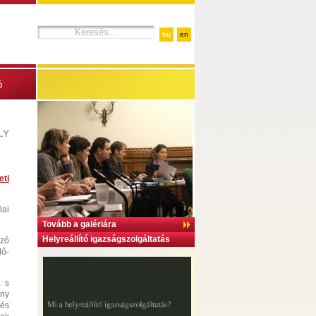
hu
en
ó
LY
eti
lai
Tovább a galériára
Helyreállító igazságszolgáltatás
ozó
dő-
, s
ény
zés