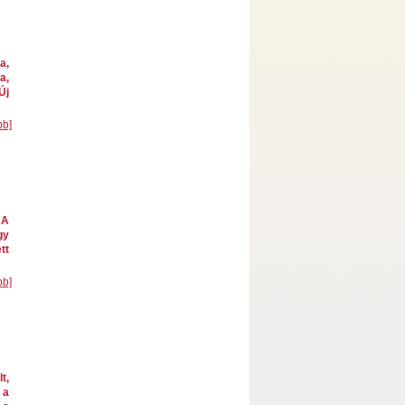
a,
a,
Új
bb]
 A
gy
tt
bb]
t,
 a