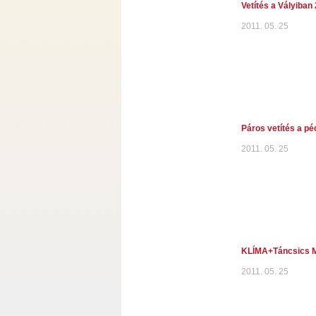
Vetítés a Vályiban 
2011. 05. 25
Páros vetítés a p
2011. 05. 25
KLÍMA+Táncsics M
2011. 05. 25