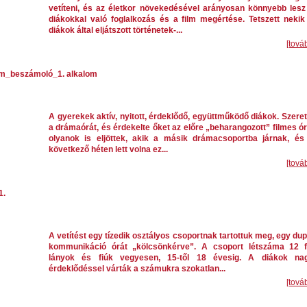
vetíteni, és az életkor növekedésével arányosan könnyebb lesz
diákokkal való foglalkozás és a film megértése. Tetszett nekik
diákok által eljátszott történetek-...
[tová
m_beszámoló_1. alkalom
A gyerekek aktív, nyitott, érdeklődő, együttműködő diákok. Szeret
a drámaórát, és érdekelte őket az előre „beharangozott” filmes ór
olyanok is eljöttek, akik a másik drámacsoportba járnak, és
következő héten lett volna ez...
[tová
1.
A vetítést egy tízedik osztályos csoportnak tartottuk meg, egy dup
kommunikáció órát „kölcsönkérve”. A csoport létszáma 12 f
lányok és fiúk vegyesen, 15-től 18 évesig. A diákok na
érdeklődéssel várták a számukra szokatlan...
[tová