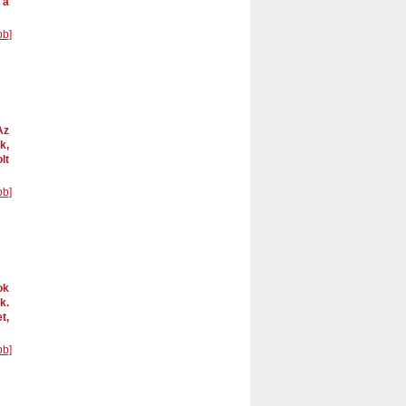
 a
bb]
Az
k,
lt
bb]
ok
k.
t,
bb]