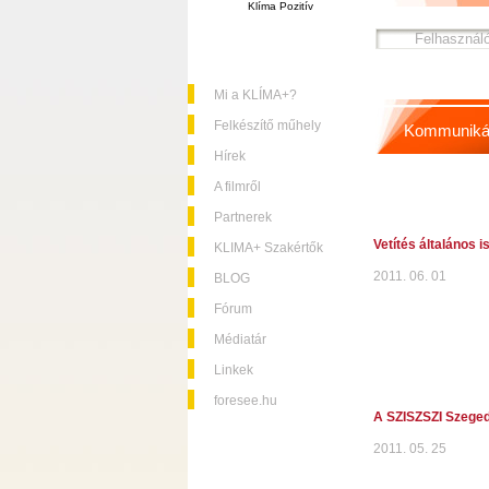
Klíma Pozitív
Mi a KLÍMA+?
Felkészítő műhely
Kommuniká
Hírek
A filmről
Partnerek
Vetítés általános 
KLIMA+ Szakértők
2011. 06. 01
BLOG
Fórum
Médiatár
Linkek
foresee.hu
A SZISZSZI Szege
2011. 05. 25