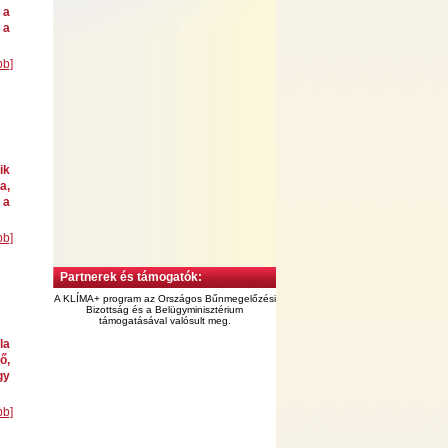
 a
 a
bb]
ik
a,
 a
bb]
Partnerek és támogatók:
A KLÍMA+ program az Országos Bűnmegelőzési
Bizottság és a Belügyminisztérium
támogatásával valósult meg.
la
ő,
gy
bb]