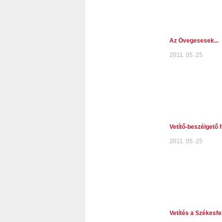
Az Övegesesek...
2011. 05. 25
Vetítő-beszélgető
2011. 05. 25
Vetítés a Székesf