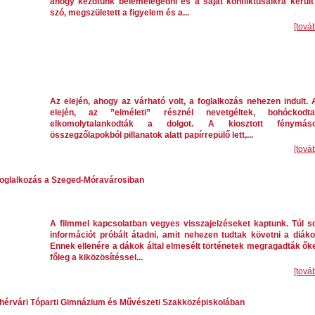
ahogy kezdtünk belemelegedni és a saját konfliktusaikra került
szó, megszületett a figyelem és a...
[tová
Az elején, ahogy az várható volt, a foglalkozás nehezen indult. 
elején, az ”elméleti” résznél nevetgéltek, bohóckodta
elkomolytalankodták a dolgot. A kiosztott fénymáso
összegzőlapokból pillanatok alatt papírrepülő lett,...
[tová
 foglalkozás a Szeged-Móravárosiban
A filmmel kapcsolatban vegyes visszajelzéseket kaptunk. Túl s
információt próbált átadni, amit nehezen tudtak követni a diáko
Ennek ellenére a dákok által elmesélt történetek megragadták őke
főleg a kiközösítéssel...
[tová
ehérvári Tóparti Gimnázium és Művészeti Szakközépiskolában