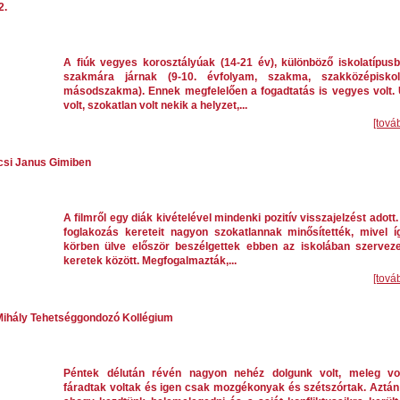
2.
A fiúk vegyes korosztályúak (14-21 év), különböző iskolatípusb
szakmára járnak (9-10. évfolyam, szakma, szakközépiskol
másodszakma). Ennek megfelelően a fogadtatás is vegyes volt. 
volt, szokatlan volt nekik a helyzet,...
[tová
écsi Janus Gimiben
A filmről egy diák kivételével mindenki pozitív visszajelzést adott.
foglakozás kereteit nagyon szokatlannak minősítették, mivel í
körben ülve először beszélgettek ebben az iskolában szerveze
keretek között. Megfogalmazták,...
[tová
ihály Tehetséggondozó Kollégium
Péntek délután révén nagyon nehéz dolgunk volt, meleg vol
fáradtak voltak és igen csak mozgékonyak és szétszórtak. Aztán