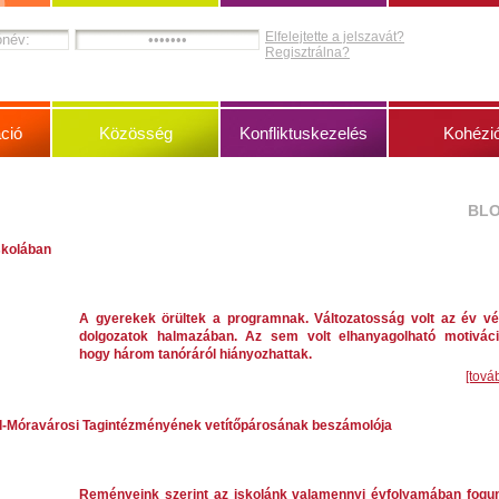
Elfelejtette a jelszavát?
Regisztrálna?
ció
Közösség
Konfliktuskezelés
Kohézi
BL
iskolában
A gyerekek örültek a programnak. Változatosság volt az év vé
dolgozatok halmazában. Az sem volt elhanyagolható motiváci
hogy három tanóráról hiányozhattak.
[tová
d-Móravárosi Tagintézményének vetítőpárosának beszámolója
Reményeink szerint az iskolánk valamennyi évfolyamában fogu