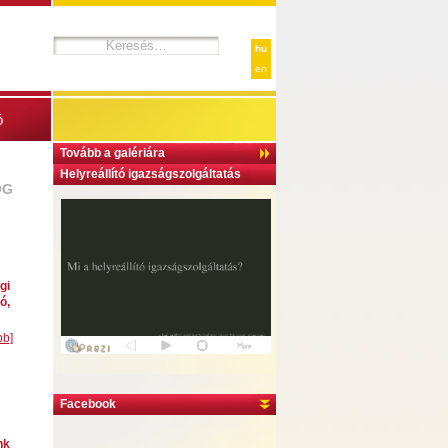
hu
en
ó
Tovább a galériára
Helyreállító igazságszolgáltatás
OG
gi
ó,
bb]
Facebook
nk