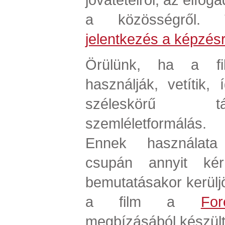
a közösségről. T
jelentkezés a képzés
Örülünk, ha a fi
használják, vetítik,
széleskörű t
szemléletformálás.
Ennek használata 
csupán annyit ké
bemutatásakor kerülj
a film a
For
megbízásából készült