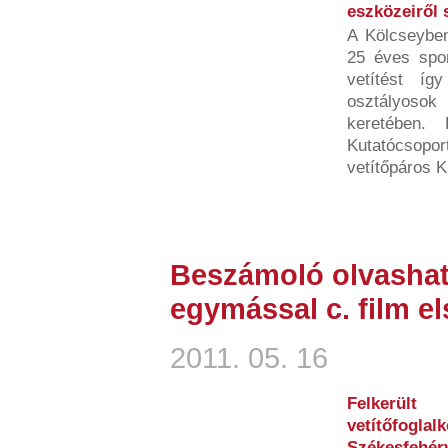
eszközeiről 
A Kölcseyben
25 éves spor
vetítést í
osztályosok
keretében.
Kutatócsoport
vetítőpáros K
Beszámoló olvashat
egymással c. film el
2011. 05. 16
Felkerül
vetítőfogl
Székesfehérv