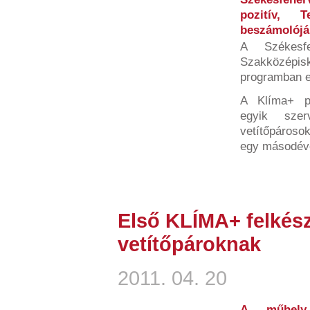
pozitív, 
beszámolójá
A Székesf
Szakközépisk
programban el
A Klíma+ pr
egyik sze
vetítőpároso
egy másodéve
Első KLÍMA+ felkés
vetítőpároknak
2011. 04. 20
A műhely 