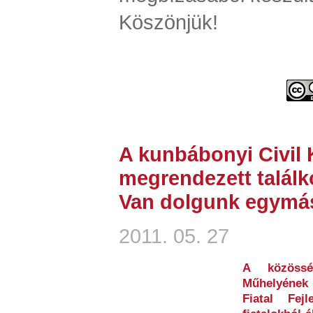
Köszönjük!
A kunbábonyi Civil
megrendezett találk
Van dolgunk egymás
2011. 05. 27
A közösség
Műhelyének
Fiatal Fej