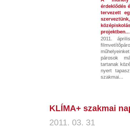
érdeklődés é
tervezett e
szerveztün
középiskolá
projektben...
2011. ápril
filmvetítő
műhelyeinket
párosok má
tartanak köz
nyert tapasz
szakmai...
KLÍMA+ szakmai na
2011. 03. 31