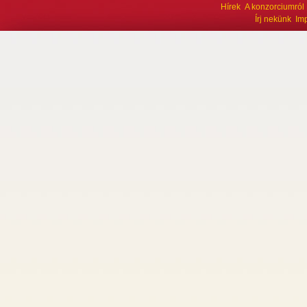
Hírek
A konzorciumról
Írj nekünk
Im