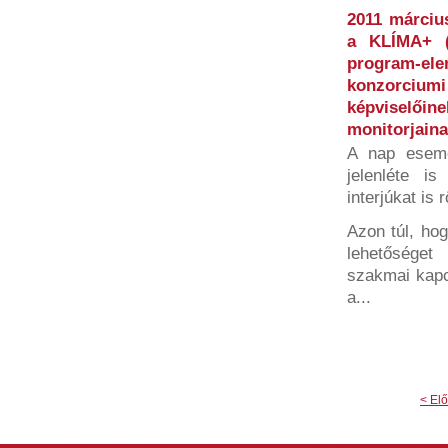
2011 márciu
a KLÍMA+ (
program-e
konzorciu
képvisel
monitorjaina
A nap esemén
jelenléte i
interjúkat is
Azon túl, ho
lehetőséget
szakmai kapc
a...
< El