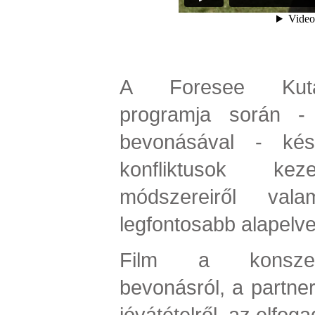
A Foresee Kuta
programja során - 
bevonásával - kész
konfliktusok keze
módszereiről val
legfontosabb alapelvei
Film a konszenz
bevonásról, a partners
jóvátételről, az elfog