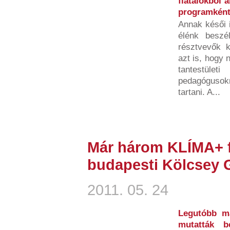
fiatalokból á
programként 
Annak késői i
élénk beszé
résztvevők k
azt is, hogy
tantestül
pedagógusokn
tartani. A...
Már három KLÍMA+ fil
budapesti Kölcsey
2011. 05. 24
Legutóbb má
mutatták b