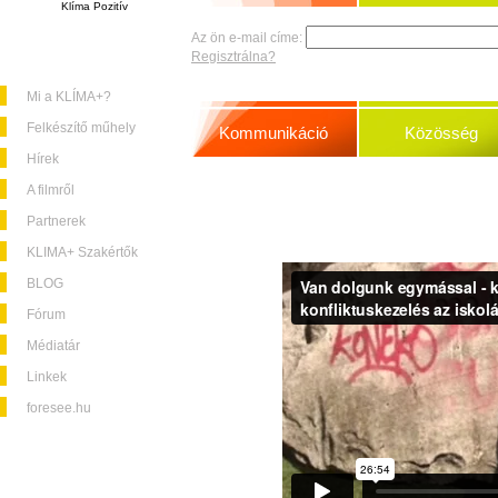
Klíma Pozitív
Az ön e-mail címe:
Regisztrálna?
Mi a KLÍMA+?
Felkészítő műhely
Kommunikáció
Közösség
Hírek
A filmről
Partnerek
KLIMA+ Szakértők
BLOG
Fórum
Médiatár
Linkek
foresee.hu